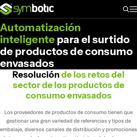
ME
PRODUCTOS DE CONSUMO ENVASADOS
Buscar
Automatización
inteligente
para el surtido
de productos de consumo
envasados
Resolución
de los retos del
sector de los productos de
consumo envasados
Los proveedores de productos de consumo tienen que
gestionar una gran variedad de referencias y tipos de
embalaje, diversos canales de distribución y promociones