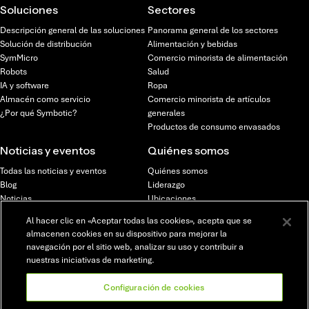
Soluciones
Sectores
Descripción general de las soluciones
Panorama general de los sectores
Solución de distribución
Alimentación y bebidas
SymMicro
Comercio minorista de alimentación
Robots
Salud
IA y software
Ropa
Almacén como servicio
Comercio minorista de artículos
¿Por qué Symbotic?
generales
Productos de consumo envasados
Noticias y eventos
Quiénes somos
Todas las noticias y eventos
Quiénes somos
Blog
Liderazgo
Noticias
Ubicaciones
Seminarios web y eventos
Inversores
Al hacer clic en «Aceptar todas las cookies», acepta que se
almacenen cookies en su dispositivo para mejorar la
Oportunidades
navegación por el sitio web, analizar su uso y contribuir a
profesionales
nuestras iniciativas de marketing.
Resumen de oportunidades
profesionales
Configuración de cookies
Puestos vacantes