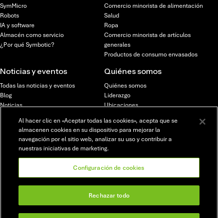
SymMicro
Comercio minorista de alimentación
Robots
Salud
IA y software
Ropa
Almacén como servicio
Comercio minorista de artículos
¿Por qué Symbotic?
generales
Productos de consumo envasados
Noticias y eventos
Quiénes somos
Todas las noticias y eventos
Quiénes somos
Blog
Liderazgo
Noticias
Ubicaciones
Seminarios web y eventos
Inversores
Al hacer clic en «Aceptar todas las cookies», acepta que se
almacenen cookies en su dispositivo para mejorar la
Oportunidades
navegación por el sitio web, analizar su uso y contribuir a
profesionales
nuestras iniciativas de marketing.
Resumen de oportunidades
profesionales
Configuración de cookies
Puestos vacantes
Nuestros equipos
Rechazar todo
Programas y colaboraciones
© 2026 Symbotic Inc. Todos los derechos reservados.