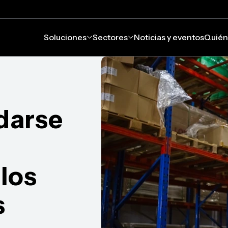
Soluciones
Sectores
Noticias y eventos
Quién
darse
los
s