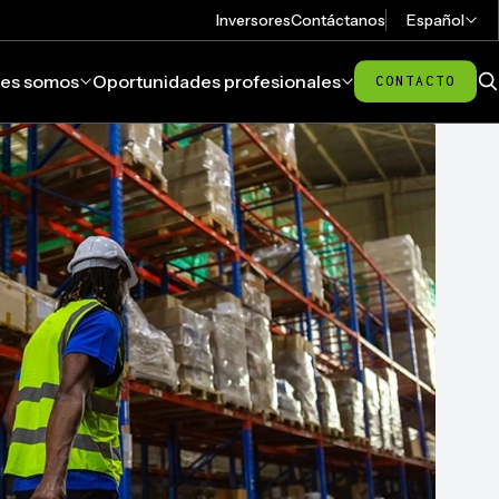
Inversores
Contáctanos
Español
es somos
Oportunidades profesionales
CONTACTO
Bu