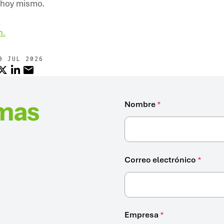
 hoy mismo.
n.
9 JUL 2026
EBOOK
X
LINKEDIN
CORREO ELECTRÓNICO
imas
Contact
Nombre
*
Us
Correo electrónico
*
Empresa
*